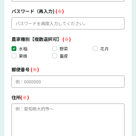
パスワード（再入力)
(※)
農家種別【複数選択可】
(※)
水稲
野菜
花卉
果樹
畜産
郵便番号
(※)
住所
(※)